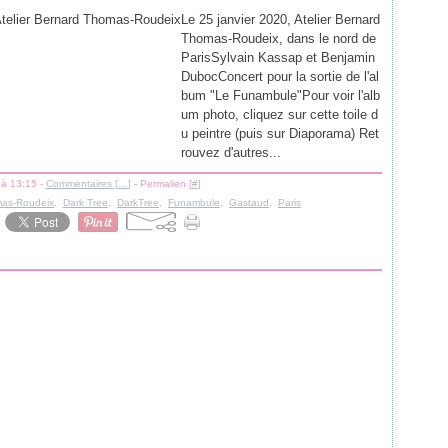
Le 25 janvier 2020, Atelier Bernard
Thomas-Roudeix, dans le nord de
ParisSylvain Kassap et Benjamin
DubocConcert pour la sortie de l'al
bum "Le Funambule"Pour voir l'alb
um photo, cliquez sur cette toile d
u peintre (puis sur Diaporama) Ret
rouvez d'autres...
 à 13:15 -
Commentaires [
…
]
- Permalien [
#
]
as-Roudeix
,
Dark Tree
,
DarkTree
,
Funambule
,
Gastaud
,
Paris