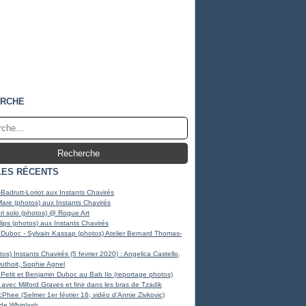
RCHE
LES RÉCENTS
Badrutt-Loriot aux Instants Chavirés
Mare (photos) aux Instants Chavirés
i solo (photos) @ Rogue Art
llips (photos) aux Instants Chavirés
Duboc - Sylvain Kassap (photos) Atelier Bernard Thomas-
os) Instants Chavirés (5 fevrier 2020) : Angelica Castello,
Duthoit, Sophie Agnel
Petit et Benjamin Duboc au Bab Ilo (reportage photos)
avec Milford Graves et finir dans les bras de Tzadik
Phee (Selmer 1er février 16; vidéo d'Annie Zivkovic)
 de Whiplash