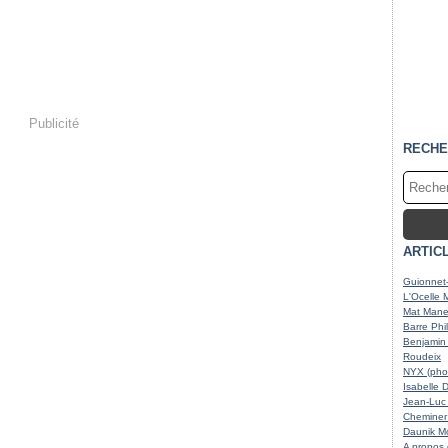
Publicité
RECHE
ARTIC
Guionnet-
L'Ocelle 
Mat Maner
Barre Phi
Benjamin 
Roudeix
NYX (phot
Isabelle 
Jean-Luc 
Cheminer 
Daunik Mc
A propos