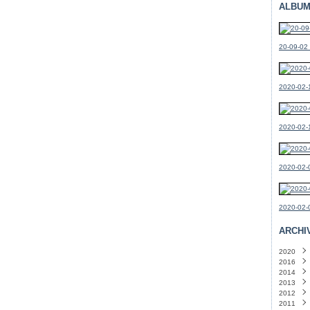
ALBUM
20-09-02
2020-02-1
2020-02-
2020-02-0
2020-02-0
ARCHI
2020
2016
Févri
2014
Mars
2013
Févri
Déce
2012
Octo
Sept
2011
Sept
Août
Déce