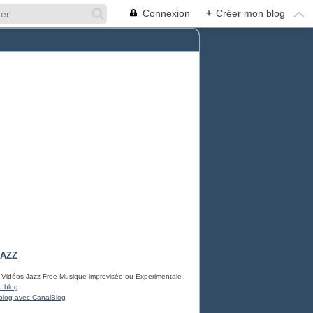
Connexion
+
Créer mon blog
JAZZ
 Vidéos Jazz Free Musique improvisée ou Experimentale
u blog
blog avec CanalBlog