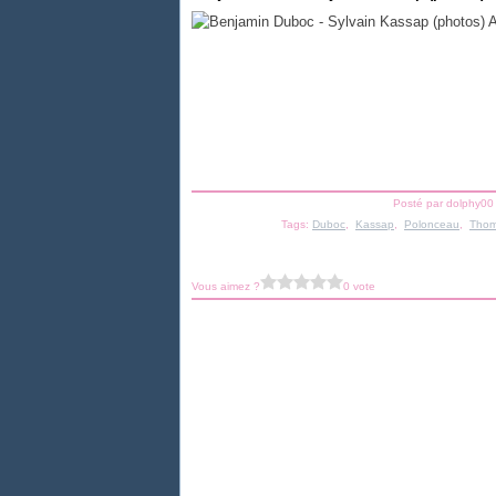
Posté par dolphy00
Tags:
Duboc
,
Kassap
,
Polonceau
,
Thom
Vous aimez ?
0 vote