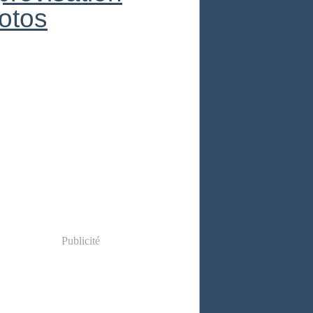
otos
Publicité