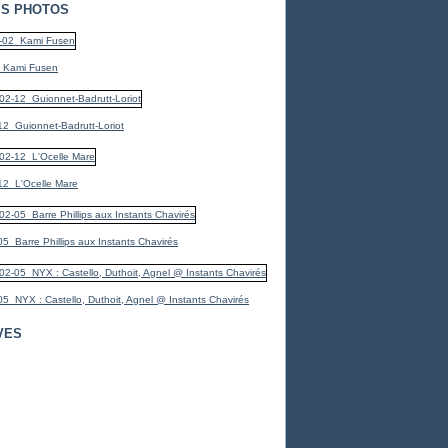
S PHOTOS
_Kami Fusen
2_Guionnet-Badrutt-Loriot
12_L'Ocelle Mare
5_Barre Phillips aux Instants Chavirés
5_NYX : Castello, Duthoit, Agnel @ Instants Chavirés
VES
er
(7)
(1)
er
mbre
(1)
(3)
bre
embre
(1)
(1)
embre
mbre
(2)
(3)
(4)