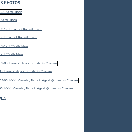
S PHOTOS
_Kami Fusen
2_Guionnet-Badrutt-Loriot
12_L'Ocelle Mare
5_Barre Phillips aux Instants Chavirés
5_NYX : Castello, Duthoit, Agnel @ Instants Chavirés
VES
er
(7)
(1)
er
mbre
(1)
(3)
bre
embre
(1)
(1)
embre
mbre
(2)
(3)
(4)