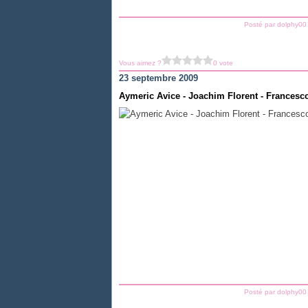
Posté par dolphy00
Vous aimez ?
0 vote
23 septembre 2009
Aymeric Avice - Joachim Florent - Francesco 
Posté par dolphy00