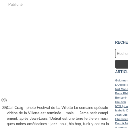
Publicité
RECHE
ARTIC
Guionnet-
L'Ocelle 
Mat Maner
Barre Phi
Benjamin 
 09)
Roudeix
NYX (phot
Carl Craig - photo Festival de La Villette Le semaine spéciale
Isabelle 
vidéos de la Villette est terminée... mais ... 2eme petit compl
Jean-Luc 
ément, après Jean-Louis "Détroit est une terre fertile en musi
Cheminer 
ques noires-américaines : jazz, soul, hip-hop, funk y ont eu la
Daunik Mc
A propos