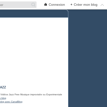
Connexion
+
Créer mon blog
JAZZ
 Vidéos Jazz Free Musique improvisée ou Experimentale
u blog
blog avec CanalBlog