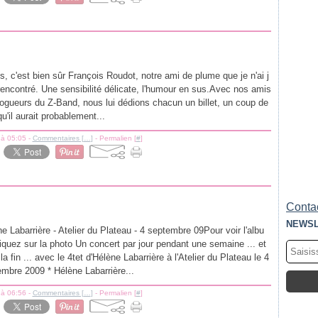
s, c'est bien sûr François Roudot, notre ami de plume que je n'ai j
encontré. Une sensibilité délicate, l'humour en sus.Avec nos amis
ogueurs du Z-Band, nous lui dédions chacun un billet, un coup de
qu'il aurait probablement...
 à 05:05 -
Commentaires [
…
]
- Permalien [
#
]
Contac
NEWSL
e Labarrière - Atelier du Plateau - 4 septembre 09Pour voir l'albu
iquez sur la photo Un concert par jour pendant une semaine ... et
 la fin ... avec le 4tet d'Hélène Labarrière à l'Atelier du Plateau le 4
mbre 2009 * Hélène Labarrière...
 à 06:56 -
Commentaires [
…
]
- Permalien [
#
]