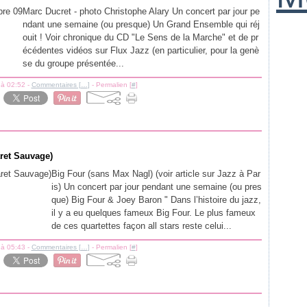
Marc Ducret - photo Christophe Alary Un concert par jour pe
ndant une semaine (ou presque) Un Grand Ensemble qui réj
ouit ! Voir chronique du CD "Le Sens de la Marche" et de pr
écédentes vidéos sur Flux Jazz (en particulier, pour la genè
se du groupe présentée...
 à 02:52 -
Commentaires [
…
]
- Permalien [
#
]
ret Sauvage)
Big Four (sans Max Nagl) (voir article sur Jazz à Par
is) Un concert par jour pendant une semaine (ou pres
que) Big Four & Joey Baron " Dans l’histoire du jazz,
il y a eu quelques fameux Big Four. Le plus fameux
de ces quartettes façon all stars reste celui...
 à 05:43 -
Commentaires [
…
]
- Permalien [
#
]