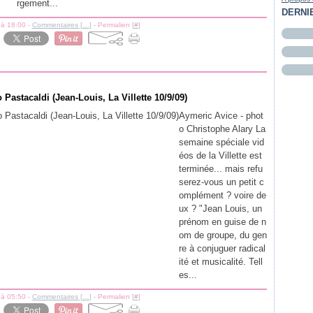
rgement...
DERNI
 à 18:00 -
Commentaires [
…
]
- Permalien [
#
]
Pastacaldi (Jean-Louis, La Villette 10/9/09)
Aymeric Avice - phot
o Christophe Alary La
semaine spéciale vid
éos de la Villette est
terminée... mais refu
serez-vous un petit c
omplément ? voire de
ux ? "Jean Louis, un
prénom en guise de n
om de groupe, du gen
re à conjuguer radical
ité et musicalité. Tell
es...
 à 05:50 -
Commentaires [
…
]
- Permalien [
#
]