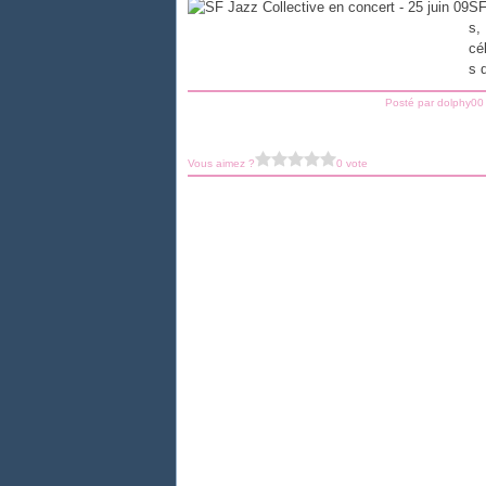
SF
s,
cé
s 
Posté par dolphy00
Vous aimez ?
0 vote