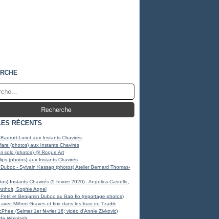
RCHE
LES RÉCENTS
Badrutt-Loriot aux Instants Chavirés
Mare (photos) aux Instants Chavirés
i solo (photos) @ Rogue Art
llips (photos) aux Instants Chavirés
Duboc - Sylvain Kassap (photos) Atelier Bernard Thomas-
os) Instants Chavirés (5 fevrier 2020) : Angelica Castello,
Duthoit, Sophie Agnel
Petit et Benjamin Duboc au Bab Ilo (reportage photos)
avec Milford Graves et finir dans les bras de Tzadik
Phee (Selmer 1er février 16; vidéo d'Annie Zivkovic)
 de Whiplash