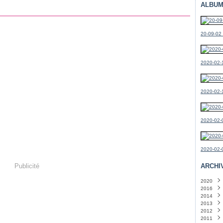
ALBUM
20-09-02
2020-02-1
2020-02-
2020-02-0
2020-02-0
Publicité
ARCHI
2020
2016
Févri
2014
Mars
2013
Févri
Déce
2012
Octo
Sept
2011
Sept
Août
Déce