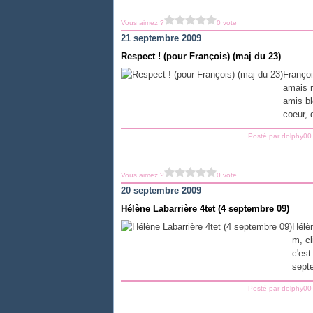
Vous aimez ?
0 vote
21 septembre 2009
Respect ! (pour François) (maj du 23)
Françoi
amais r
amis bl
coeur, 
Posté par dolphy00
Vous aimez ?
0 vote
20 septembre 2009
Hélène Labarrière 4tet (4 septembre 09)
Hélèn
m, cl
c'est
septe
Posté par dolphy00