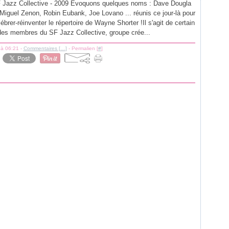
 Jazz Collective - 2009 Evoquons quelques noms : Dave Dougla
 Miguel Zenon, Robin Eubank, Joe Lovano ... réunis ce jour-là pour
lébrer-réinventer le répertoire de Wayne Shorter !Il s'agit de certain
des membres du SF Jazz Collective, groupe crée...
 à 06:21 -
Commentaires [
…
]
- Permalien [
#
]