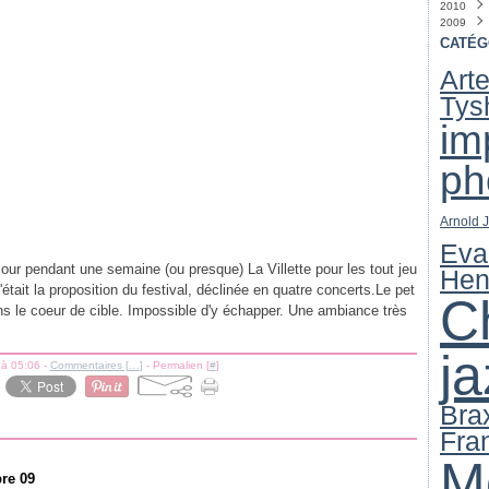
2010
Févri
Juille
Nove
Déce
2009
Janvi
Octo
Nove
Déce
Sept
Octo
Nove
Déce
CATÉG
Août
Sept
Octo
Nove
Art
Juin
Août
Sept
Octo
(
Mai
Juille
Août
Sept
(
Tys
Avril
Juin
Juille
Août
(
(
Mars
Mai
Juin
Juille
(
(
im
Févri
Avril
Mai
(
(
Janvi
Mars
Avril
(
ph
Févri
Mars
Janvi
Févri
Janvi
Arnold 
Eva
jour pendant une semaine (ou presque) La Villette pour les tout jeu
Hen
était la proposition du festival, déclinée en quatre concerts.Le pet
C
ans le coeur de cible. Impossible d'y échapper. Une ambiance très
ja
 à 05:06 -
Commentaires [
…
]
- Permalien [
#
]
Bra
Fra
M
re 09