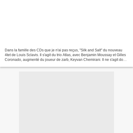
Dans la famille des CDs que je n'ai pas reçus, "Silk and Salt" du nouveau
4tet de Louis Sclavis. Il s'agit du trio Atlas, avec Benjamin Moussay et Gilles
Coronado, augmenté du joueur de zarb, Keyvan Chemirani. Il ne s'agit donc
pas d'une chronique mais...