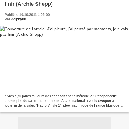
finir (Archie Shepp)
Publié le 10/10/2011 à 05:00
Par
dolphy00
" Archie, tu joues toujours des chansons sans mélodie ? " C'est par cette
apostrophe de sa maman que notre Archie national a voulu évoquer à la
toute fin de la vidéo "Radio Vinyle 1", idée magnifique de France Musique
(de Marc Maret, responsable de la...