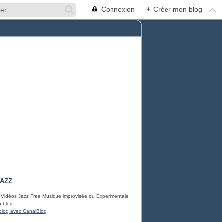
Connexion
+
Créer mon blog
JAZZ
 Vidéos Jazz Free Musique improvisée ou Experimentale
u blog
blog avec CanalBlog