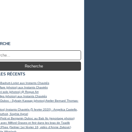
RCHE
LES RÉCENTS
Badrutt-Loriot aux Instants Chavirés
Mare (photos) aux Instants Chavirés
i solo (photos) @ Rogue Art
llips (photos) aux Instants Chavirés
Duboc - Sylvain Kassap (photos) Atelier Bernard Thomas-
os) Instants Chavirés (5 fevrier 2020) : Angelica Castello,
Duthoit, Sophie Agnel
Petit et Benjamin Duboc au Bab Ilo (reportage photos)
avec Milford Graves et finir dans les bras de Tzadik
Phee (Selmer 1er février 16; vidéo d'Annie Zivkovic)
 de Whiplash