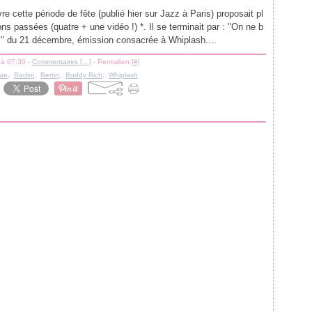
re cette période de fête (publié hier sur Jazz à Paris) proposait pl
ons passées (quatre + une vidéo !) *. Il se terminait par : "On ne b
z" du 21 décembre, émission consacrée à Whiplash....
 à 07:30 -
Commentaires [
…
]
- Permalien [
#
]
que
,
Badini
,
Bertin
,
Buddy Rich
,
Whiplash