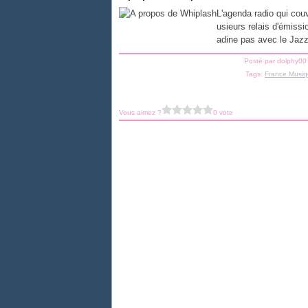
L'agenda radio qui couv
usieurs relais d'émissi
adine pas avec le Jaz
Posté par dolphy00
Tags:
France Musi
Vous aimez ?
0 vote