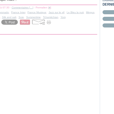
DERNI
 à 07:30 -
Commentaires [
…
]
- Permalien [
#
]
oronado
,
France Inter
,
France Musique
,
Jazz sur le vif
,
Le Bleu la nuit
,
Mingus
,
,
Silk and salt
,
Soie
,
Summertime
,
Tchamitchian
,
Yom