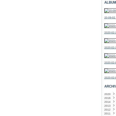
ALBUM
20-09-02
2020-02-1
2020-02-
2020-02-0
2020-02-0
ARCHI
2020
2016
Févri
2014
Mars
2013
Févri
Déce
2012
Octo
Sept
2011
Sept
Août
Déce