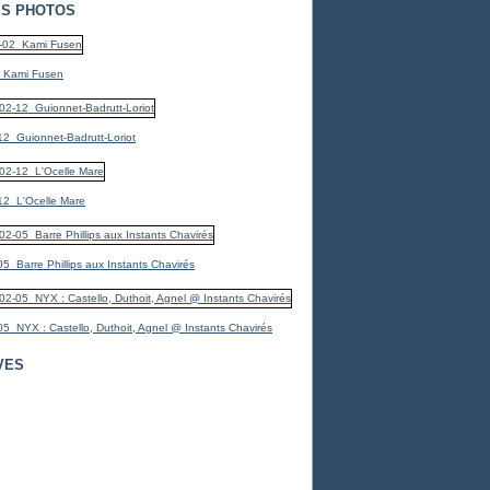
S PHOTOS
_Kami Fusen
2_Guionnet-Badrutt-Loriot
12_L'Ocelle Mare
5_Barre Phillips aux Instants Chavirés
5_NYX : Castello, Duthoit, Agnel @ Instants Chavirés
VES
er
(7)
(1)
er
mbre
(1)
(3)
bre
embre
(1)
(1)
embre
mbre
(2)
(3)
(4)