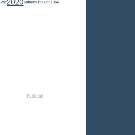
2020
Witt
Anthony Braxton
1966
Publicité