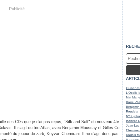
Publicité
RECHE
ARTIC
Guionnet-
L'Ocelle 
Mat Maner
Barre Phi
Benjamin 
Roudeix
NYX (phot
Isabelle 
ille des CDs que je n'ai pas reçus, "Silk and Salt" du nouveau 4te
Jean-Luc 
Sclavis. Il s'agit du trio Atlas, avec Benjamin Moussay et Gilles Co
Cheminer 
menté du joueur de zarb, Keyvan Chemirani. Il ne s'agit donc pas
Daunik Mc
ique mais...
A propos