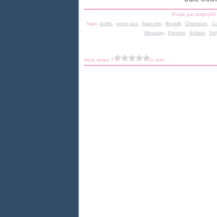
Posté par dolphy00
Tags:
dutilh
,
open jazz
,
Atlas trio
,
Boublil
,
Chemirani
,
C
Moussay
,
Prévost
,
Sclavis
,
Sel
Vous aimez ?
0 vote