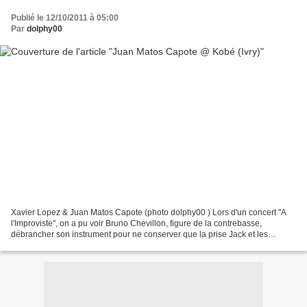
Publié le 12/10/2011 à 05:00
Par
dolphy00
Xavier Lopez & Juan Matos Capote (photo dolphy00 ) Lors d'un concert "A
l'Improviste", on a pu voir Bruno Chevillon, figure de la contrebasse,
débrancher son instrument pour ne conserver que la prise Jack et les
diverses pédales électroniques. Il revendiquait...