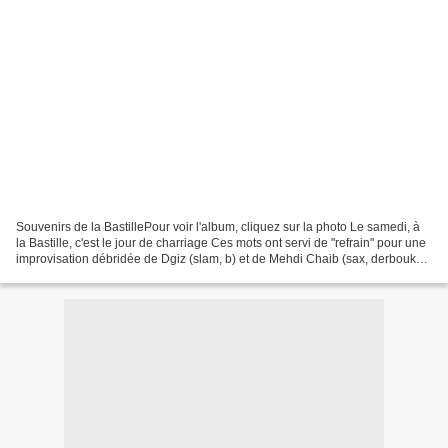
Souvenirs de la BastillePour voir l'album, cliquez sur la photo Le samedi, à
la Bastille, c'est le jour de charriage Ces mots ont servi de "refrain" pour une
improvisation débridée de Dgiz (slam, b) et de Mehdi Chaib (sax, derbouka)
près d'une heure durant....