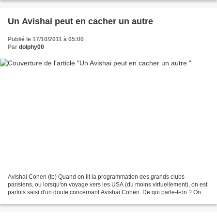
Un Avishai peut en cacher un autre
Publié le 17/10/2011 à 05:00
Par
dolphy00
Avishai Cohen (tp) Quand on lit la programmation des grands clubs
parisiens, ou lorsqu'on voyage vers les USA (du moins virtuellement), on est
parfois saisi d'un doute concernant Avishai Cohen. De qui parle-t-on ? On a
déjà connu ça avec Bill Evans, mais...