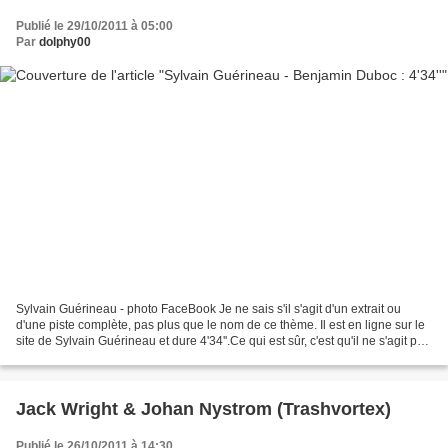
Publié le 29/10/2011 à 05:00
Par
dolphy00
Sylvain Guérineau - photo FaceBook Je ne sais s'il s'agit d'un extrait ou
d'une piste complète, pas plus que le nom de ce thème. Il est en ligne sur le
site de Sylvain Guérineau et dure 4'34''.Ce qui est sûr, c'est qu'il ne s'agit pas
d'un remix de la...
Jack Wright & Johan Nystrom (Trashvortex)
Publié le 26/10/2011 à 14:30