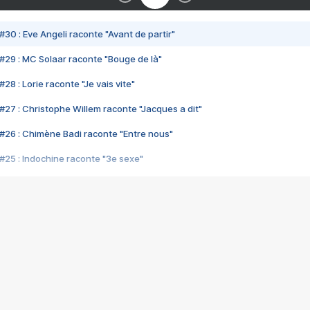
#30 : Eve Angeli raconte "Avant de partir"
#29 : MC Solaar raconte "Bouge de là"
28 : Lorie raconte "Je vais vite"
#27 : Christophe Willem raconte "Jacques a dit"
#26 : Chimène Badi raconte "Entre nous"
#25 : Indochine raconte "3e sexe"
#24 : Zaho raconte "C'est chelou"
#23 : Patrick Bruel raconte "Au café des délices"
#22 : Kyo raconte "Le chemin"
#21 : Nolwenn Leroy raconte "Cassé"
#20 : Patrick Hernandez raconte "Born to be alive"
#19 : Lorie raconte "Près de moi"