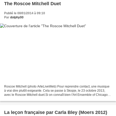
The Roscoe Mitchell Duet
Publié le 08/01/2014 à 09:10
Par
dolphy00
Roscoe Mitchell (photo ArteLiveWeb) Pour reprendre contact, une musique
à vrai dire plutôt exigeante. Cela se passe à Skopje, le 23 octobre 2013,
avec le Roscoe Mitchell duet.Si on connaît bien l'Art Ensemble of Chicago
où il a popularisé une musique...
La leçon française par Carla Bley (Moers 2012)