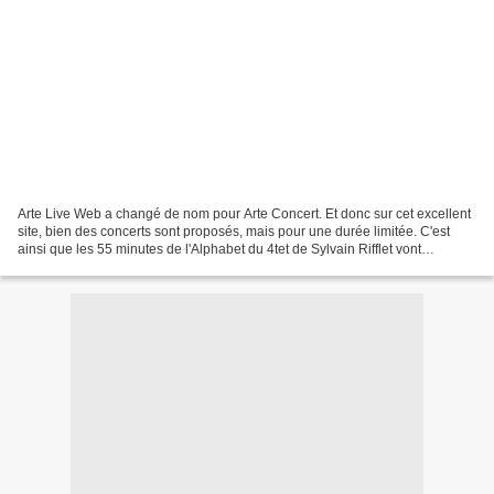
Arte Live Web a changé de nom pour Arte Concert. Et donc sur cet excellent
site, bien des concerts sont proposés, mais pour une durée limitée. C'est
ainsi que les 55 minutes de l'Alphabet du 4tet de Sylvain Rifflet vont
s'évaporer dans les nébuleuse numérique...