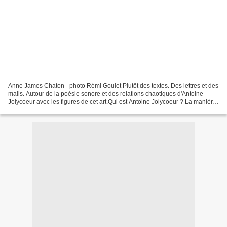
Anne James Chaton - photo Rémi Goulet Plutôt des textes. Des lettres et des
mails. Autour de la poésie sonore et des relations chaotiques d'Antoine
Jolycoeur avec les figures de cet art.Qui est Antoine Jolycoeur ? La manière
dont en parle ne permet pas...