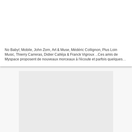
No Baby!, Mobile, John Zorn, Art & Muse, Médéric Collignon, Plus Loin
Music, Thierry Carreras, Didier Calléja & Franck Vigroux ...Ces amis de
Myspace proposent de nouveaux morceaux à l'écoute et parfois quelques
vidéos.Occasion pour nous de découvrir...