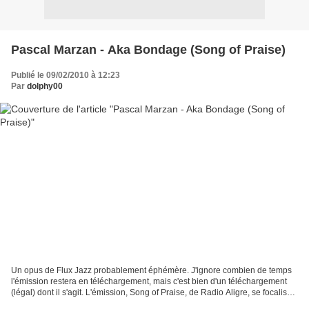
Pascal Marzan - Aka Bondage (Song of Praise)
Publié le 09/02/2010 à 12:23
Par
dolphy00
Un opus de Flux Jazz probablement éphémère. J'ignore combien de temps
l'émission restera en téléchargement, mais c'est bien d'un téléchargement
(légal) dont il s'agit. L'émission, Song of Praise, de Radio Aligre, se focalise
sur les " musiques bizarres...