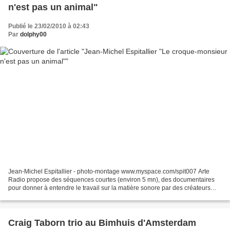
n'est pas un animal"
Publié le 23/02/2010 à 02:43
Par
dolphy00
Jean-Michel Espitallier - photo-montage www.myspace.com/spit007 Arte
Radio propose des séquences courtes (environ 5 mn), des documentaires
pour donner à entendre le travail sur la matière sonore par des créateurs
toujours sur la brêche.La parole ce jour...
Craig Taborn trio au Bimhuis d'Amsterdam