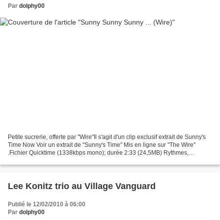
Par
dolphy00
Petite sucrerie, offerte par "Wire"Il s'agit d'un clip exclusif extrait de Sunny's
Time Now Voir un extrait de "Sunny's Time" Mis en ligne sur "The Wire"
.Fichier Quicktime (1338kbps mono); durée 2:33 (24,5MB) Rythmes,
interviews, images de papys en goguette...
Lee Konitz trio au Village Vanguard
Publié le 12/02/2010 à 06:00
Par
dolphy00