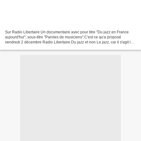
Sur Radio Libertaire Un documentaire avec pour titre "Du jazz en France
aujourd'hui", sous-titre "Paroles de musiciens".C'est ce qu'a proposé
vendredi 2 décembre Radio Libertaire.Du jazz et non Le jazz, car il s'agit là
non de tout le jazz, pas plus d'ailleurs...