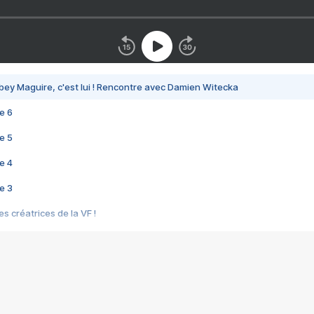
bey Maguire, c'est lui ! Rencontre avec Damien Witecka
e 6
e 5
e 4
e 3
s créatrices de la VF !
e 2
e 1
e Mektoub My Love arrive enfin ! Rencontre avec Shaïn Boumedine et Sal