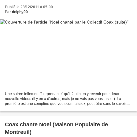
Publié le 23/12/2011 à 05:00
Par
dolphy00
Une soirée tellement "surprenante" qu'il faut bien y revenir pour deux
nouvelle vidéos (il y en a d'autres, mais je ne vais pas vous lasser). La
première est une comptine que vous connaissez, peut-être sans le savoir.
"L'as-tu vu ?" le Père Noel bien...
Coax chante Noel (Maison Populaire de
Montreuil)