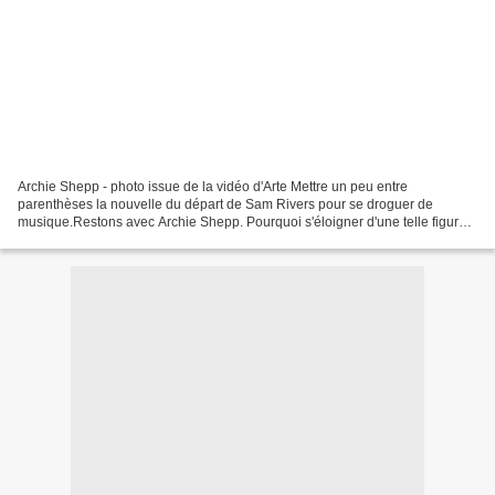
Archie Shepp - photo issue de la vidéo d'Arte Mettre un peu entre
parenthèses la nouvelle du départ de Sam Rivers pour se droguer de
musique.Restons avec Archie Shepp. Pourquoi s'éloigner d'une telle figure
du jazz, qui de plus nous fait l'honneur d'avoir...