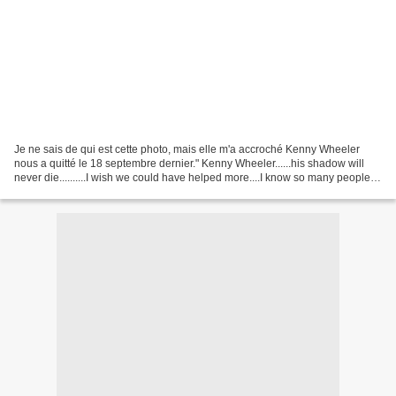
Je ne sais de qui est cette photo, mais elle m'a accroché Kenny Wheeler
nous a quitté le 18 septembre dernier." Kenny Wheeler......his shadow will
never die..........I wish we could have helped more....I know so many people
did.....He was so poor and...