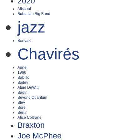
2020
Altschul
Bohuslän Big Band
jazz
Bonvalet
Chavirés
Agnel
1966
Bab Ilo
Bailey
Algie DeWitt
Badini
Beyond Quantum
Bley
Borel
Berlin
Alice Coltrane
Braxton
Joe McPhee