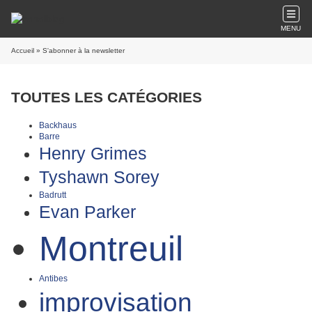
MENU
Accueil
» S'abonner à la newsletter
TOUTES LES CATÉGORIES
Backhaus
Barre
Henry Grimes
Tyshawn Sorey
Badrutt
Evan Parker
Montreuil
Antibes
improvisation