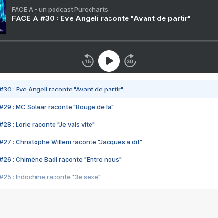
FACE A - un podcast Purecharts
FACE A #30 : Eve Angeli raconte "Avant de partir"
#30 : Eve Angeli raconte "Avant de partir"
#29 : MC Solaar raconte "Bouge de là"
28 : Lorie raconte "Je vais vite"
#27 : Christophe Willem raconte "Jacques a dit"
#26 : Chimène Badi raconte "Entre nous"
#25 : Indochine raconte "3e sexe"
#24 : Zaho raconte "C'est chelou"
#23 : Patrick Bruel raconte "Au café des délices"