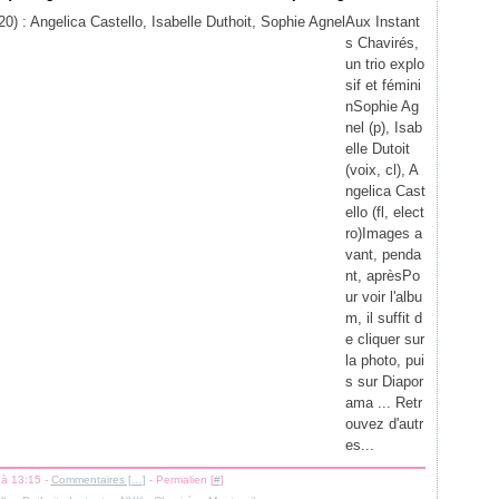
Aux Instant
s Chavirés,
un trio explo
sif et fémini
nSophie Ag
nel (p), Isab
elle Dutoit
(voix, cl), A
ngelica Cast
ello (fl, elect
ro)Images a
vant, penda
nt, aprèsPo
ur voir l'albu
m, il suffit d
e cliquer sur
la photo, pui
s sur Diapor
ama ... Retr
ouvez d'autr
es...
 à 13:15 -
Commentaires [
…
]
- Permalien [
#
]