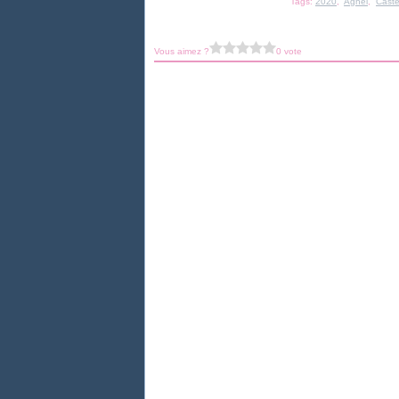
Tags:
2020
,
Agnel
,
Caste
Vous aimez ?
0 vote