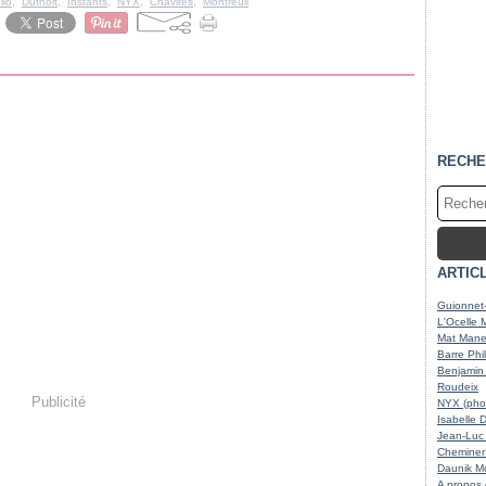
llo
,
Duthoit
,
Instants
,
NYX
,
Chavirés
,
Montreuil
RECHE
ARTIC
Guionnet-
L'Ocelle 
Mat Maner
Barre Phi
Benjamin 
Roudeix
Publicité
NYX (phot
Isabelle 
Jean-Luc 
Cheminer 
Daunik Mc
A propos