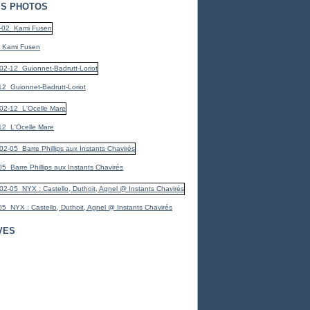
S PHOTOS
_Kami Fusen
2_Guionnet-Badrutt-Loriot
12_L'Ocelle Mare
5_Barre Phillips aux Instants Chavirés
5_NYX : Castello, Duthoit, Agnel @ Instants Chavirés
VES
er
(7)
(1)
er
mbre
(1)
(3)
bre
embre
(1)
(1)
embre
mbre
(2)
(3)
(4)