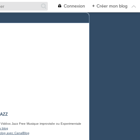
Connexion
+
Créer mon blog
JAZZ
 Vidéos Jazz Free Musique improvisée ou Experimentale
u blog
blog avec CanalBlog