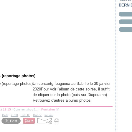
DERNI
 (reportage photos)
Un concertg fougueux au Bab Ilo le 30 janvier
2020Pour voir l'album de cette soirée, il suffit
de cliquer sur la photo (puis sur Diaporama) ...
Retrouvez d'autres albums photos
 à 13:15 -
Commentaires [
…
]
- Permalien [
#
]
,
Petit
,
2020
,
Bab Ilo
,
Duboc
,
janvier