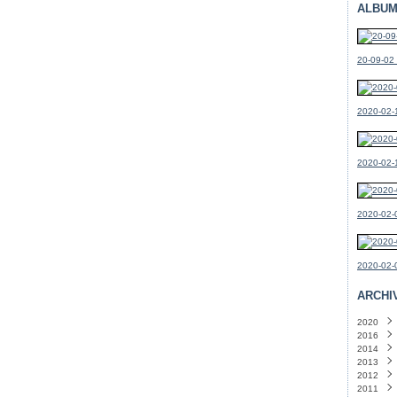
ALBUM
20-09-02
2020-02-1
2020-02-
2020-02-0
2020-02-0
ARCHI
2020
2016
Févri
2014
Mars
2013
Févri
Déce
2012
Octo
Sept
2011
Sept
Août
Déce