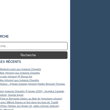
RCHE
LES RÉCENTS
Badrutt-Loriot aux Instants Chavirés
Mare (photos) aux Instants Chavirés
i solo (photos) @ Rogue Art
llips (photos) aux Instants Chavirés
Duboc - Sylvain Kassap (photos) Atelier Bernard Thomas-
os) Instants Chavirés (5 fevrier 2020) : Angelica Castello,
Duthoit, Sophie Agnel
Petit et Benjamin Duboc au Bab Ilo (reportage photos)
avec Milford Graves et finir dans les bras de Tzadik
Phee (Selmer 1er février 16; vidéo d'Annie Zivkovic)
 de Whiplash